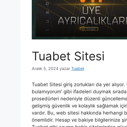
Tuabet Sitesi
Aralık 5, 2024
yazar
Tuabet
Tuabet Sitesi giriş zorlukları da yer alıy
bulamıyorum’ gibi ifadeleri duymak sırad
prosedürleri nedeniyle düzenli güncellem
gelişmiş güvenlik ve kolaylık sağlamak içi
vardır. Bu, web sitesi hakkında herhangi 
önemlidir. Hesap ve bakiye bilgilerinize şir
Tuabet gibi saygın bahis sitelerinden güv