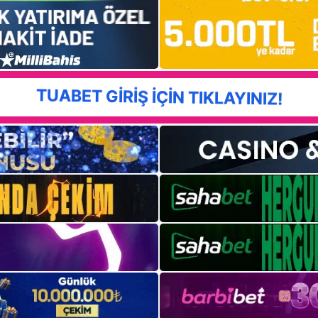
TUABET GİRİŞ İÇİN TIKLAYINIZ!