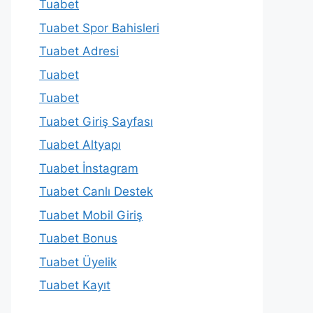
Tuabet
Tuabet Spor Bahisleri
Tuabet Adresi
Tuabet
Tuabet
Tuabet Giriş Sayfası
Tuabet Altyapı
Tuabet İnstagram
Tuabet Canlı Destek
Tuabet Mobil Giriş
Tuabet Bonus
Tuabet Üyelik
Tuabet Kayıt