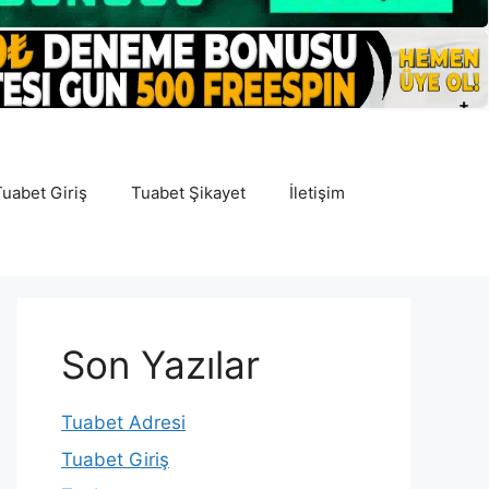
Tuabet Giriş
Tuabet Şikayet
İletişim
Son Yazılar
Tuabet Adresi
Tuabet Giriş