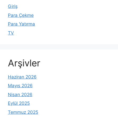
Giriş
Para Çekme
Para Yatırma
TV
Arşivler
Haziran 2026
Mayıs 2026
Nisan 2026
Eylül 2025
Temmuz 2025