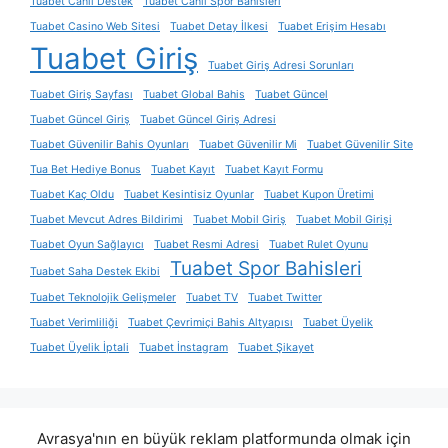
Tuabet Canlı Destek
Tuabet Canlı Spor Bahisleri
Tuabet Casino Web Sitesi
Tuabet Detay İlkesi
Tuabet Erişim Hesabı
Tuabet Giriş
Tuabet Giriş Adresi Sorunları
Tuabet Giriş Sayfası
Tuabet Global Bahis
Tuabet Güncel
Tuabet Güncel Giriş
Tuabet Güncel Giriş Adresi
Tuabet Güvenilir Bahis Oyunları
Tuabet Güvenilir Mi
Tuabet Güvenilir Site
Tua Bet Hediye Bonus
Tuabet Kayıt
Tuabet Kayıt Formu
Tuabet Kaç Oldu
Tuabet Kesintisiz Oyunlar
Tuabet Kupon Üretimi
Tuabet Mevcut Adres Bildirimi
Tuabet Mobil Giriş
Tuabet Mobil Girişi
Tuabet Oyun Sağlayıcı
Tuabet Resmi Adresi
Tuabet Rulet Oyunu
Tuabet Spor Bahisleri
Tuabet Saha Destek Ekibi
Tuabet Teknolojik Gelişmeler
Tuabet TV
Tuabet Twitter
Tuabet Verimliliği
Tuabet Çevrimiçi Bahis Altyapısı
Tuabet Üyelik
Tuabet Üyelik İptali
Tuabet İnstagram
Tuabet Şikayet
Avrasya'nın en büyük reklam platformunda olmak için