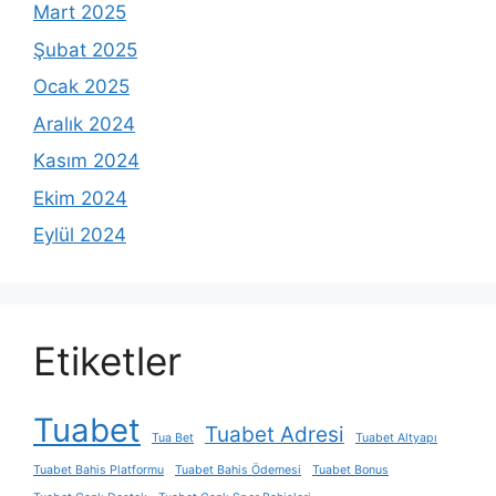
Mart 2025
Şubat 2025
Ocak 2025
Aralık 2024
Kasım 2024
Ekim 2024
Eylül 2024
Etiketler
Tuabet
Tuabet Adresi
Tua Bet
Tuabet Altyapı
Tuabet Bahis Platformu
Tuabet Bahis Ödemesi
Tuabet Bonus