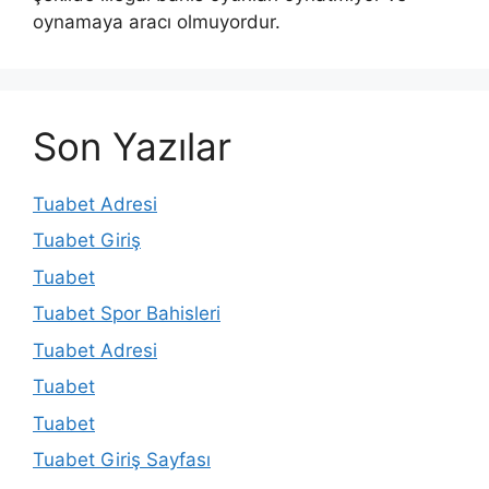
oynamaya aracı olmuyordur.
Son Yazılar
Tuabet Adresi
Tuabet Giriş
Tuabet
Tuabet Spor Bahisleri
Tuabet Adresi
Tuabet
Tuabet
Tuabet Giriş Sayfası