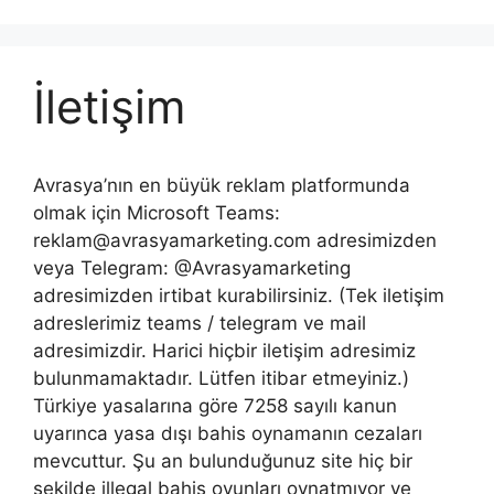
İletişim
Avrasya’nın en büyük reklam platformunda
olmak için Microsoft Teams:
reklam@avrasyamarketing.com
adresimizden
veya Telegram: @Avrasyamarketing
adresimizden irtibat kurabilirsiniz. (Tek iletişim
adreslerimiz teams / telegram ve mail
adresimizdir. Harici hiçbir iletişim adresimiz
bulunmamaktadır. Lütfen itibar etmeyiniz.)
Türkiye yasalarına göre 7258 sayılı kanun
uyarınca yasa dışı bahis oynamanın cezaları
mevcuttur. Şu an bulunduğunuz site hiç bir
şekilde illegal bahis oyunları oynatmıyor ve