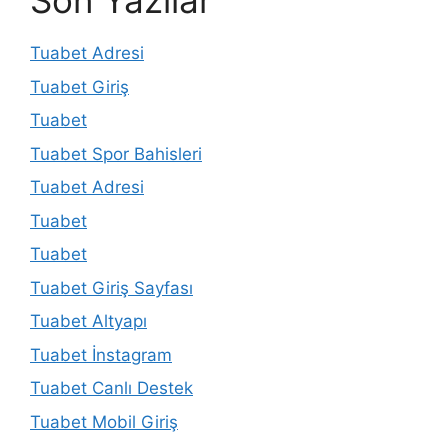
Son Yazılar
Tuabet Adresi
Tuabet Giriş
Tuabet
Tuabet Spor Bahisleri
Tuabet Adresi
Tuabet
Tuabet
Tuabet Giriş Sayfası
Tuabet Altyapı
Tuabet İnstagram
Tuabet Canlı Destek
Tuabet Mobil Giriş