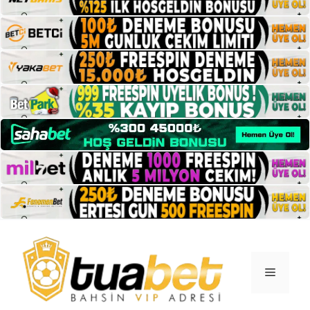
İçeriğe
atla
Menü