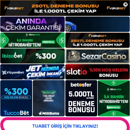
×
TUABET GİRİŞ İÇİN TIKLAYINIZ!