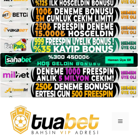
İçeriğe
atla
Menü