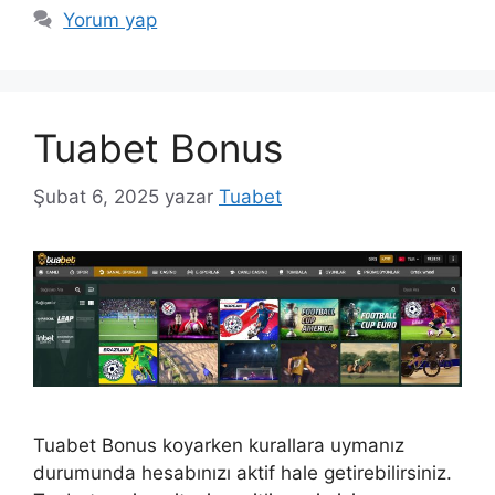
Yorum yap
Tuabet Bonus
Şubat 6, 2025
yazar
Tuabet
Tuabet Bonus koyarken kurallara uymanız
durumunda hesabınızı aktif hale getirebilirsiniz.