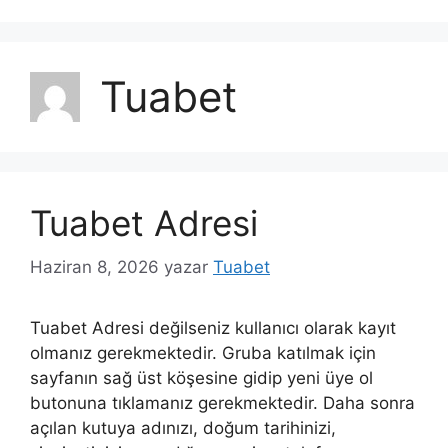
Tuabet
Tuabet Adresi
Haziran 8, 2026
yazar
Tuabet
Tuabet Adresi değilseniz kullanıcı olarak kayıt
olmanız gerekmektedir. Gruba katılmak için
sayfanın sağ üst köşesine gidip yeni üye ol
butonuna tıklamanız gerekmektedir. Daha sonra
açılan kutuya adınızı, doğum tarihinizi,