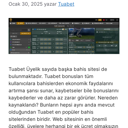
Ocak 30, 2025
yazar
Tuabet
Tuabet Üyelik sayıda başka bahis sitesi de
bulunmaktadır. Tuabet bonusları tüm
kullanıcılara bahislerden ekonomik faydalarını
artırma şansı sunar, kaybetseler bile bonuslarını
kaybederler ve daha az zarar görürler. Nereden
kaynaklandı? Bunların hepsi aynı anda mevcut
olduğundan Tuabet en popüler bahis
sitelerinden biridir. Web sitesinin en önemli
özelliği, üyelere herhangi bir ek ücret olmaksızın