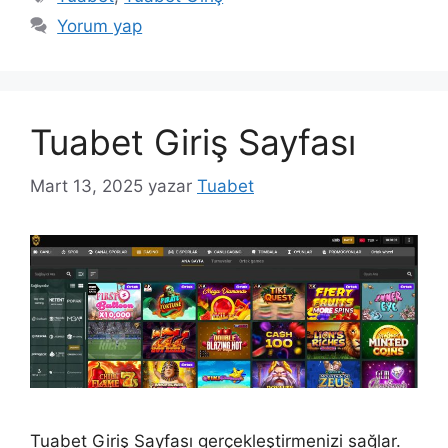
Yorum yap
Tuabet Giriş Sayfası
Mart 13, 2025
yazar
Tuabet
Tuabet Giriş Sayfası gerçekleştirmenizi sağlar.