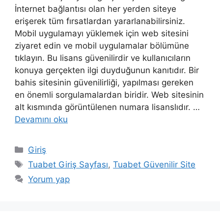
İnternet bağlantısı olan her yerden siteye
erişerek tüm fırsatlardan yararlanabilirsiniz.
Mobil uygulamayı yüklemek için web sitesini
ziyaret edin ve mobil uygulamalar bölümüne
tıklayın. Bu lisans güvenilirdir ve kullanıcıların
konuya gerçekten ilgi duyduğunun kanıtıdır. Bir
bahis sitesinin güvenilirliği, yapılması gereken
en önemli sorgulamalardan biridir. Web sitesinin
alt kısmında görüntülenen numara lisanslıdır. …
Devamını oku
Kategoriler
Giriş
Etiketler
Tuabet Giriş Sayfası
,
Tuabet Güvenilir Site
Yorum yap