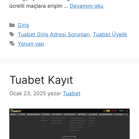
ücretli maçlara erişim …
Devamını oku
Kategoriler
Giriş
Etiketler
Tuabet Giriş Adresi Sorunları
,
Tuabet Üyelik
Yorum yap
Tuabet Kayıt
Ocak 23, 2025
yazar
Tuabet