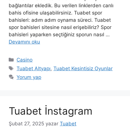
bağlantılar ekledik. Bu verilen linklerden canlı
bahis ofisine ulaşabilirsiniz. Tuabet spor
bahisleri: adım adım oynama süreci. Tuabet
spor bahisleri sitesine nasıl erişebiliriz? Spor
bahisleri yaparken seçtiğiniz sporun nasıl …
Devamını oku
Kategoriler
Casino
Etiketler
Tuabet Altyapı
,
Tuabet Kesintisiz Oyunlar
Yorum yap
Tuabet İnstagram
Şubat 27, 2025
yazar
Tuabet