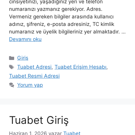
cinsiyetinizi, yaşadığınız yeri ve telefon
numaranızı yazmanız gerekiyor. Adres.
Vermeniz gereken bilgiler arasında kullanıcı
adınız, şifreniz, e-posta adresiniz, TC kimlik
numaranız ve üyelik bilgileriniz yer almaktadır. …
Devamını oku
Kategoriler
Giriş
Etiketler
Tuabet Adresi
,
Tuabet Erişim Hesabı
,
Tuabet Resmi Adresi
Yorum yap
Tuabet Giriş
Haziran 1, 2026
yazar
Tuabet