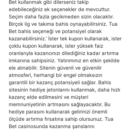
Bet kullanmak gibi dilerseniz takip
edebileceğiniz ek seçenekler de mevcuttur.
Seçim daha fazla gecikmeden sizin olacaktır.
Birçok lig ve takıma bahis oynayabilirsiniz. Tua
Bet bahis seçeneği ve potansiyel olarak
kazanabilirsiniz.’ İster tek kupon kullanarak, ister
çoklu kupon kullanarak, ister yüksek faiz
oranlarıyla kazancınızı dilediğiniz kadar artırma
imkanına sahipsiniz. Yatırımınız en etkin şekilde
ele alınabilir. Sitenin güvenli ve güvenilir
atmosferi, herhangi bir engel olmaksızın
garantili bir kazanç potansiyeli sağlar. Bahis
sitesinin hediye jetonlarını kullanmak, daha hızlı
kazanç elde edilmesini ve müşteri
memnuniyetinin artmasını sağlayacaktır. Bu
hediye parasını kullanarak gelirinizi önemli
ölçüde artırma fırsatına sahip olursunuz. Tua
Bet casinosunda kazanma şanslarını