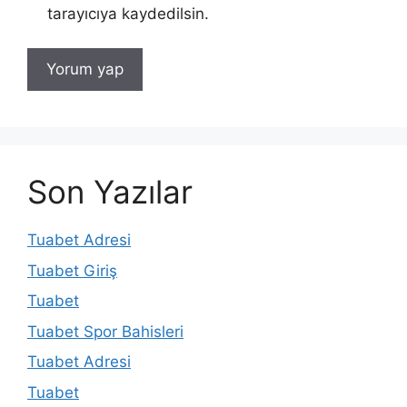
tarayıcıya kaydedilsin.
Son Yazılar
Tuabet Adresi
Tuabet Giriş
Tuabet
Tuabet Spor Bahisleri
Tuabet Adresi
Tuabet