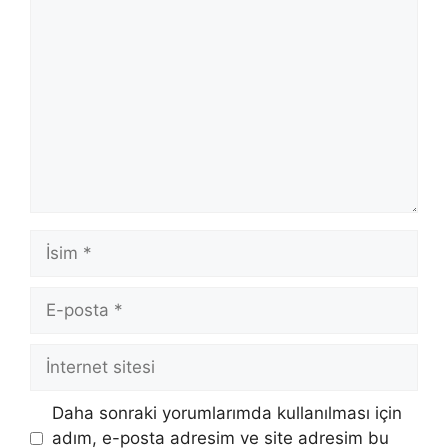
Yorum
İsim
E-
posta
İnternet
sitesi
Daha sonraki yorumlarımda kullanılması için
adım, e-posta adresim ve site adresim bu