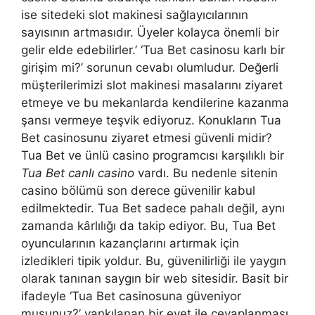
ise sitedeki slot makinesi sağlayıcılarının
sayısının artmasıdır. Üyeler kolayca önemli bir
gelir elde edebilirler.’ ‘Tua Bet casinosu karlı bir
girişim mi?’ sorunun cevabı olumludur. Değerli
müşterilerimizi slot makinesi masalarını ziyaret
etmeye ve bu mekanlarda kendilerine kazanma
şansı vermeye teşvik ediyoruz. Konukların Tua
Bet casinosunu ziyaret etmesi güvenli midir?
Tua Bet ve ünlü casino programcısı karşılıklı bir
Tua Bet canlı casino
vardı. Bu nedenle sitenin
casino bölümü son derece güvenilir kabul
edilmektedir. Tua Bet sadece pahalı değil, aynı
zamanda kârlılığı da takip ediyor. Bu, Tua Bet
oyuncularının kazançlarını artırmak için
izledikleri tipik yoldur. Bu, güvenilirliği ile yaygın
olarak tanınan saygın bir web sitesidir. Basit bir
ifadeyle ‘Tua Bet casinosuna güveniyor
musunuz?’ yankılanan bir evet ile cevaplanması